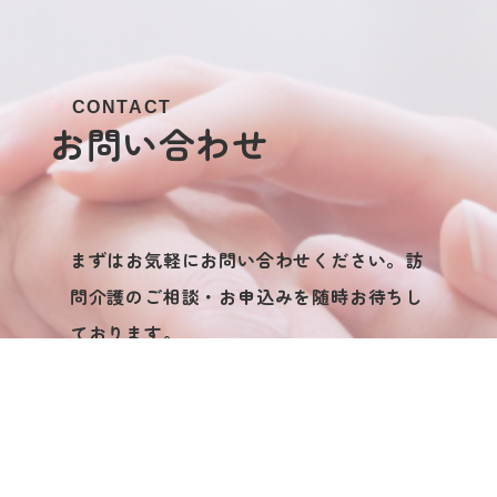
CONTACT
お
問
い
合
わ
せ
まずはお気軽にお問い合わせください。
訪
問介護のご相談・お申込みを随時お待ちし
ております。
045-590-1170
受付時間：9:00～17:00